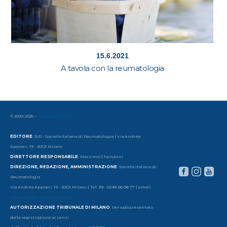
15.6.2021
A tavola con la reumatologia
© 2020-2025 –
Privacy & Cookie
EDITORE
: SIR - Società Italiana di Reumatologia | Via Andrea
Appiani, 19 - 20121 Milano
DIRETTORE RESPONSABILE
: Massimo Cherubini
DIREZIONE, REDAZIONE, AMMINISTRAZIONE
: Società Italiana di
Reumatologia
Via Andrea Appiani, 19 - 20121 Milano | Tel. 39 - 02 65 56 06 77 | email:
redazione@sirtv.it
www.sirtv.it
AUTORIZZAZIONE TRIBUNALE DI MILANO
: Periodico esentato
dalla registrazione ai sensi