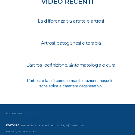
VIDEO RECENTI
La differenza tra artrite e artrosi
Artrosi, patogenesi e terapia
L’artrosi: definizione, sintomatologia e cura
L’artrosi è la più comune manifestazione muscolo-
scheletrica a carattere degenerativo.
© 2020-2025 –
Privacy & Cookie
EDITORE
: SIR - Società Italiana di Reumatologia | Via Andrea
Appiani, 19 - 20121 Milano