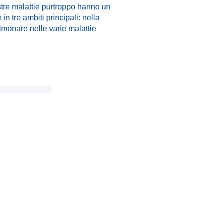
stre malattie purtroppo hanno un
n tre ambiti principali: nella
lmonare nelle varie malattie
ienti