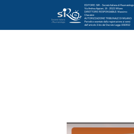
EDITORE: SIR - Società Italiana di Reumatologi
Via Andrea Appiani, 19 - 20121 Milano
DIRETTORE RESPONSABILE: Massimo
Cherubini
AUTORIZZAZIONE TRIBUNALE DI MILANO:
Periodico esentato dalla registrazione ai sensi
dell'articolo 3-bis del Decreto Legge 103/2012