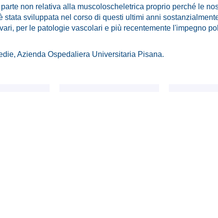
 parte non relativa alla muscoloscheletrica proprio perché le no
stata sviluppata nel corso di questi ultimi anni sostanzialmente i
vari, per le patologie vascolari e più recentemente l'impegno po
Sedie, Azienda Ospedaliera Universitaria Pisana.
ologia
diagnosi
paz
ppiani, 19 - 20121 Milano
liana di Reumatologia
mail:
redazione@sirtv.it
www.sirtv.it