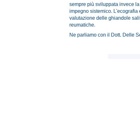
sempre più sviluppata invece la
impegno sistemico. L'ecografia è 
valutazione delle ghiandole sali
reumatiche.
Ne parliamo con il Dott. Delle 
reumat
© 2020-2025 –
Privacy & Cookie
EDITORE
: SIR - Società Italiana di Reumatologia | Via Andrea A
DIRETTORE RESPONSABILE
: Massimo Cherubini
DIREZIONE, REDAZIONE, AMMINISTRAZIONE
: Società Ita
Via Andrea Appiani, 19 - 20121 Milano | Tel. 39 - 02 65 56 06 77 | e