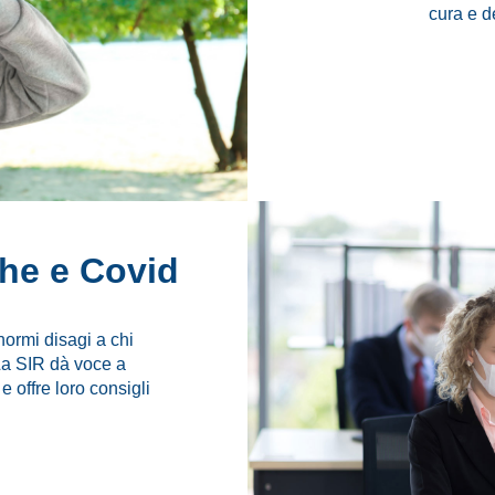
cura e d
che e Covid
ormi disagi a chi
La SIR dà voce a
 e offre loro consigli