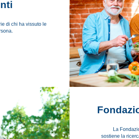
nti
rie di chi ha vissuto le
rsona.
Fondazi
La Fondazion
sostiene la ricer