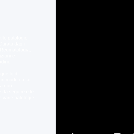
alle patologie
Curata dagli
di Reumatologia,
azioni e
adini.
 quello di
 in modo da far
da non
e da seguire e le
e varie patologie.