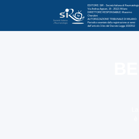
EDITORE: SIR - Società Italiana di Reumatologi
Via Andrea Appiani, 19 - 20121 Milano
DIRETTORE RESPONSABILE: Massimo
Cherubini
AUTORIZZAZIONE TRIBUNALE DI MILANO:
‍Periodico esentato dalla registrazione ai sensi
dell'articolo 3-bis del Decreto Legge 103/2012
BE
La
è