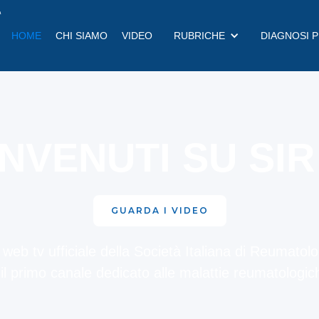
a
HOME
CHI SIAMO
VIDEO
RUBRICHE
DIAGNOSI 
NVENUTI SU SIR
GUARDA I VIDEO
 web tv ufficiale della Società Italiana di Reumatolo
 il primo canale dedicato alle malattie reumatologic