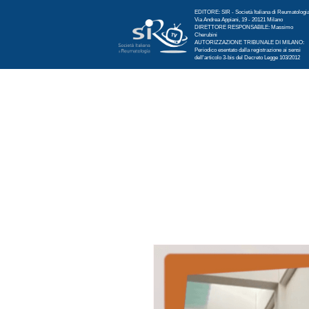
EDITORE: SIR - Società Italiana di Reumatologi
Via Andrea Appiani, 19 - 20121 Milano
DIRETTORE RESPONSABILE: Massimo
Cherubini
AUTORIZZAZIONE TRIBUNALE DI MILANO:
Periodico esentato dalla registrazione ai sensi
dell'articolo 3-bis del Decreto Legge 103/2012