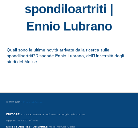
spondiloartriti |
Ennio Lubrano
Quali sono le ultime novità arrivate dalla ricerca sulle
spondiloartriti?Risponde Ennio Lubrano, dell’Università degli
studi del Molise.
© 2020-2025 –
Privacy & Cookie
EDITORE
: SIR - Società Italiana di Reumatologia | Via Andrea
Appiani, 19 - 20121 Milano
DIRETTORE RESPONSABILE
: Massimo Cherubini
DIREZIONE, REDAZIONE, AMMINISTRAZIONE
: Società Italiana di