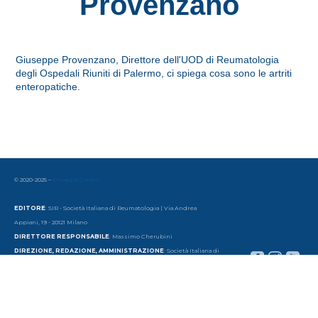
Provenzano
Giuseppe Provenzano, Direttore dell'UOD di Reumatologia
degli Ospedali Riuniti di Palermo, ci spiega cosa sono le artriti
enteropatiche.
© 2020-2025 –
Privacy & Cookie
EDITORE
: SIR - Società Italiana di Reumatologia | Via Andrea
Appiani, 19 - 20121 Milano
DIRETTORE RESPONSABILE
: Massimo Cherubini
DIREZIONE, REDAZIONE, AMMINISTRAZIONE
: Società Italiana di
Reumatologia
Via Andrea Appiani, 19 - 20121 Milano | Tel. 39 - 02 65 56 06 77 | email:
redazione@sirtv.it
www.sirtv.it
AUTORIZZAZIONE TRIBUNALE DI MILANO
: Periodico esentato