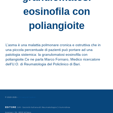
eosinofila con
poliangioite
L’asma è una malattia polmonare cronica e ostruttiva che in
una piccola percentuale di pazienti può portare ad una
patologia sistemica: la granulomatosi eosinofila con
poliangioite.Ce ne parla Marco Fornaro, Medico ricercatore
dell’U.O. di Reumatologia del Policlinico di Bari.
© 2020-2025 –
Privacy & Cookie
EDITORE
: SIR - Società Italiana di Reumatologia | Via Andrea
Appiani, 19 - 20121 Milano