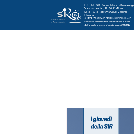
EDITORE: SIR - Società Italiana di Reumatologi
Via Andrea Appiani, 19 - 20121 Milano
DIRETTORE RESPONSABILE: Massimo
Cherubini
AUTORIZZAZIONE TRIBUNALE DI MILANO:
Periodico esentato dalla registrazione ai sensi
dell'articolo 3-bis del Decreto Legge 103/2012