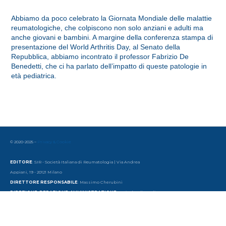
Abbiamo da poco celebrato la Giornata Mondiale delle malattie
reumatologiche, che colpiscono non solo anziani e adulti ma
anche giovani e bambini. A margine della conferenza stampa di
presentazione del World Arthritis Day, al Senato della
Repubblica, abbiamo incontrato il professor Fabrizio De
Benedetti, che ci ha parlato dell’impatto di queste patologie in
età pediatrica.
© 2020-2025 –
Privacy & Cookie
EDITORE
: SIR - Società Italiana di Reumatologia | Via Andrea
Appiani, 19 - 20121 Milano
DIRETTORE RESPONSABILE
: Massimo Cherubini
DIREZIONE, REDAZIONE, AMMINISTRAZIONE
: Società Italiana di
Reumatologia
Via Andrea Appiani, 19 - 20121 Milano | Tel. 39 - 02 65 56 06 77 | email:
redazione@sirtv.it
www.sirtv.it