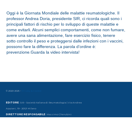
Oggi è la Giornata Mondiale delle malattie reumatologiche. Il
professor Andrea Doria, presidente SIR, ci ricorda quali sono i
principali fattori di rischio per lo sviluppo di queste malattie e
come evitarli. Alcuni semplici comportamenti, come non fumare,
avere una sana alimentazione, fare esercizio fisico, tenere
sotto controllo il peso e proteggersi dalle infezioni con i vaccini,
possono fare la differenza. La parola d’ordine è:
prevenzione.Guarda la video intervista!
© 2020-2025 –
Privacy & Cookie
EDITORE
: SIR - Società Italiana di Reumatologia | Via Andrea
Appiani, 19 - 20121 Milano
DIRETTORE RESPONSABILE
: Massimo Cherubini
DIREZIONE, REDAZIONE, AMMINISTRAZIONE
: Società Italiana di
Reumatologia
Via Andrea Appiani, 19 - 20121 Milano | Tel. 39 - 02 65 56 06 77 | email: