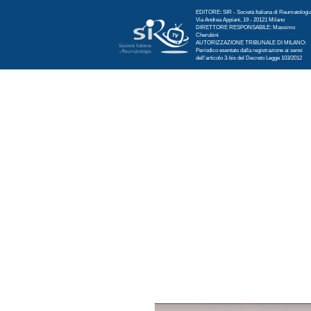
EDITORE: SIR - Società Italiana di Reumatologi
Via Andrea Appiani, 19 - 20121 Milano
DIRETTORE RESPONSABILE: Massimo
Cherubini
AUTORIZZAZIONE TRIBUNALE DI MILANO:
Periodico esentato dalla registrazione ai sensi
dell'articolo 3-bis del Decreto Legge 103/2012