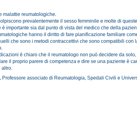
e malattie reumatologiche.
lpiscono prevalentemente il sesso femminile e molte di queste 
è importante sia dal punto di vista del medico che della pazien
atologiche hanno il diritto di fare pianificazione familiare come
quelli che sono i metodi contraccettivi che sono compatibili con la
o.
ndicazioni è chiaro che il reumatologo non può decidere da solo,
dare il proprio parere di competenza e dire se una paziente è c
 altro.
 Professore associato di Reumatologia, Spedali Civili e Univers
umatologiche
Prevenzione
paz