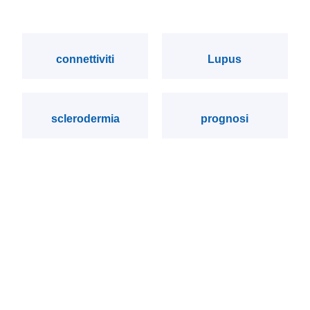
connettiviti
Lupus
sclerodermia
prognosi
sindromi da
connettivite
sovrapposizione
indifferenziata
© 2020-2025 –
Privacy & Cookie
EDITORE
: SIR - Società Italiana di Reumatologia | Via Andrea