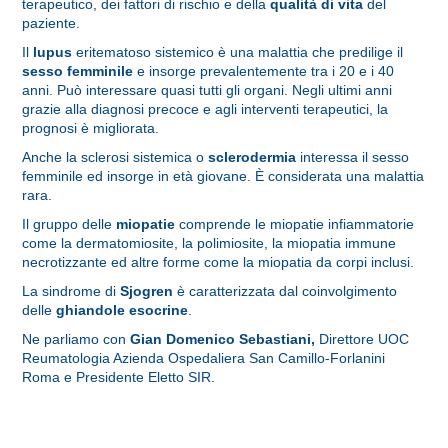
terapeutico, dei fattori di rischio e della
qualità di vita
del
paziente.
Il
lupus
eritematoso sistemico è una malattia che predilige il
sesso femminile
e insorge prevalentemente tra i 20 e i 40
anni. Può interessare quasi tutti gli organi. Negli ultimi anni
grazie alla diagnosi precoce e agli interventi terapeutici, la
prognosi è migliorata.
Anche la sclerosi sistemica o
sclerodermia
interessa il sesso
femminile ed insorge in età giovane. È considerata una malattia
rara.
Il gruppo delle
miopatie
comprende le miopatie infiammatorie
come la dermatomiosite, la polimiosite, la miopatia immune
necrotizzante ed altre forme come la miopatia da corpi inclusi.
La sindrome di
Sjogren
è caratterizzata dal coinvolgimento
delle
ghiandole esocrine
.
Ne parliamo con
Gian Domenico Sebastiani,
Direttore UOC
Reumatologia Azienda Ospedaliera San Camillo-Forlanini
Roma e Presidente Eletto SIR.