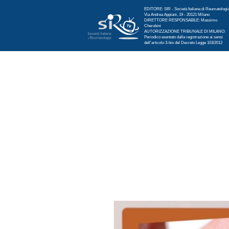
EDITORE: SIR - Società Italiana di Reumatologi
Via Andrea Appiani, 19 - 20121 Milano
DIRETTORE RESPONSABILE: Massimo
Cherubini
AUTORIZZAZIONE TRIBUNALE DI MILANO:
Periodico esentato dalla registrazione ai sensi
dell'articolo 3-bis del Decreto Legge 103/2012