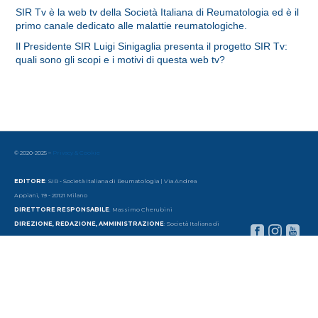
SIR Tv è la web tv della Società Italiana di Reumatologia ed è il
primo canale dedicato alle malattie reumatologiche.
Il Presidente SIR Luigi Sinigaglia presenta il progetto SIR Tv:
quali sono gli scopi e i motivi di questa web tv?
© 2020-2025 –
Privacy & Cookie
EDITORE
: SIR - Società Italiana di Reumatologia | Via Andrea
Appiani, 19 - 20121 Milano
DIRETTORE RESPONSABILE
: Massimo Cherubini
DIREZIONE, REDAZIONE, AMMINISTRAZIONE
: Società Italiana di
Reumatologia
Via Andrea Appiani, 19 - 20121 Milano | Tel. 39 - 02 65 56 06 77 | email:
redazione@sirtv.it
www.sirtv.it
AUTORIZZAZIONE TRIBUNALE DI MILANO
: Periodico esentato
dalla registrazione ai sensi
dell'articolo 3-bis del Decreto Legge 103/2012