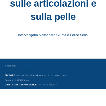
sulle articolazioni e
sulla pelle
Intervengono Alessandro Giunta e Felice Sensi
© 2020-2025 –
Privacy & Cookie
EDITORE
: SIR - Società Italiana di Reumatologia | Via Andrea
Appiani, 19 - 20121 Milano
DIRETTORE RESPONSABILE
: Massimo Cherubini
DIREZIONE, REDAZIONE, AMMINISTRAZIONE
: Società Italiana di
Reumatologia
Via Andrea Appiani, 19 - 20121 Milano | Tel. 39 - 02 65 56 06 77 | email:
redazione@sirtv.it
www.sirtv.it