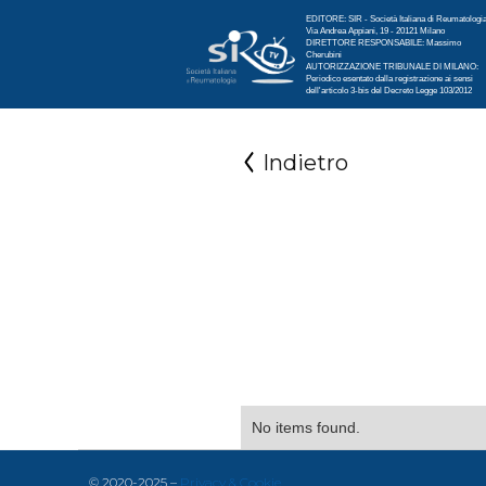
EDITORE: SIR - Società Italiana di Reumatologi
Via Andrea Appiani, 19 - 20121 Milano
DIRETTORE RESPONSABILE: Massimo
Cherubini
AUTORIZZAZIONE TRIBUNALE DI MILANO:
Periodico esentato dalla registrazione ai sensi
dell'articolo 3-bis del Decreto Legge 103/2012
Indietro
No items found.
© 2020-2025 –
Privacy & Cookie