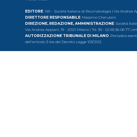
EDITORE
: SIR - Società Italiana di Reumatologia | Via Andrea A
DIRETTORE RESPONSABILE
: Massimo Cherubini
DIREZIONE, REDAZIONE, AMMINISTRAZIONE
: Società Ita
Via Andrea Appiani, 19 - 20121 Milano | Tel. 39 - 02 65 56 06 77 | e
AUTORIZZAZIONE TRIBUNALE DI MILANO
: Periodico esent
dell'articolo 3-bis del Decreto Legge 103/2012