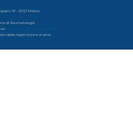
ppiani, 19 - 20121 Milano
liana di Reumatologia
mail:
redazione@sirtv.it
www.sirtv.it
ato dalla registrazione ai sensi